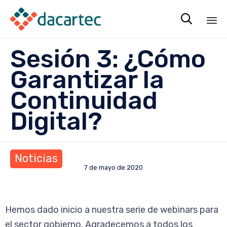

Sk
Sesión 3: ¿Cómo
to
co
Garantizar la
Continuidad
Digital?
Noticias
7 de mayo de 2020
Hemos dado inicio a nuestra serie de webinars para
el sector gobierno. Agradecemos a todos los