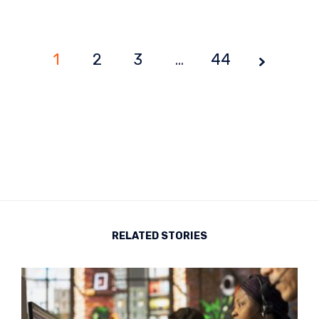
1
2
3
Page
…
44
1 of
44
RELATED STORIES