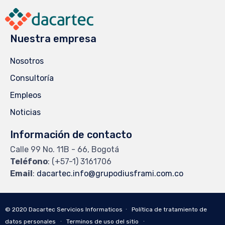
Nuestra empresa
Nosotros
Consultoría
Empleos
Noticias
Información de contacto
Calle 99 No. 11B - 66, Bogotá
Teléfono
: (+57-1) 3161706
Email
:
dacartec.info@grupodiusframi.
com.co
© 2020
Dacartec Servicios Informaticos
∙
Política de tratamiento de
datos personales
∙
Terminos de uso del sitio
∙